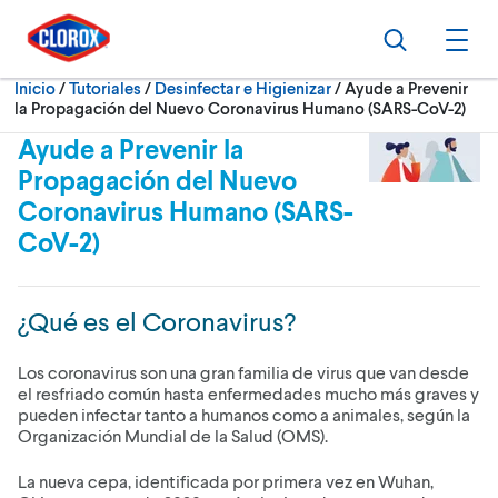
Ir al Menú principal
Ir a Contenido
Ir al Pie de página
Buscar
Abri
Actualmente:
Inicio
/
Tutoriales
Desinfectar e Higienizar
Ayude a Prevenir
la Propagación del Nuevo Coronavirus Humano (SARS-CoV-2)
Ayude a Prevenir la
Propagación del Nuevo
Coronavirus Humano (SARS-
CoV-2)
¿Qué es el Coronavirus?
Los coronavirus son una gran familia de virus que van desde
el resfriado común hasta enfermedades mucho más graves y
pueden infectar tanto a humanos como a animales, según la
Organización Mundial de la Salud (OMS).
La nueva cepa, identificada por primera vez en Wuhan,