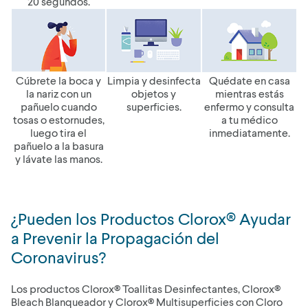
20 segundos.
Cúbrete la boca y
Limpia y desinfecta
Quédate en casa
la nariz con un
objetos y
mientras estás
pañuelo cuando
superficies.
enfermo y consulta
tosas o estornudes,
a tu médico
luego tira el
inmediatamente.
pañuelo a la basura
y lávate las manos.
¿Pueden los Productos Clorox® Ayudar
a Prevenir la Propagación del
Coronavirus?
Los productos Clorox® Toallitas Desinfectantes, Clorox®
Bleach Blanqueador y Clorox® Multisuperficies con Cloro