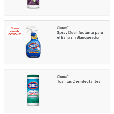
®
Clorox
Elimina
virus de
Spray Desinfectante para
COVID-19*
el Baño sin Blanqueador
®
Clorox
Toallitas Desinfectantes