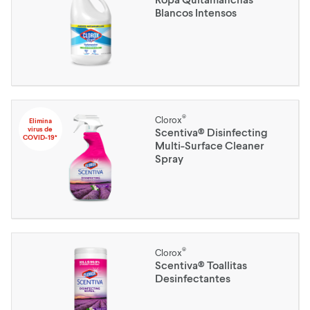
Blancos Intensos
®
Clorox
Elimina
virus de
Scentiva® Disinfecting
COVID-19*
Multi-Surface Cleaner
Spray
®
Clorox
Scentiva® Toallitas
Desinfectantes