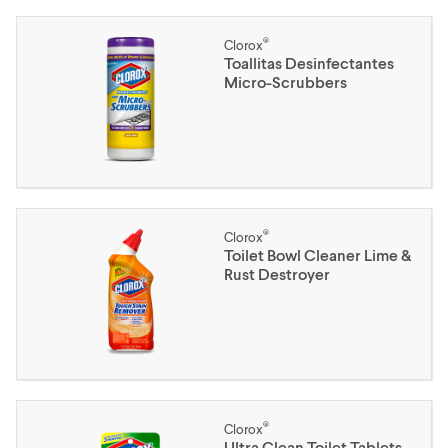
®
Clorox
Toallitas Desinfectantes
Micro-Scrubbers
®
Clorox
Toilet Bowl Cleaner Lime &
Rust Destroyer
®
Clorox
Ultra Clean Toilet Tablets