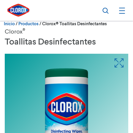
Ir al Menú principal
Ir a Contenido
Ir al Pie de página
Buscar
Abri
Actualmente:
Inicio
/
Productos
Clorox® Toallitas Desinfectantes
®
Clorox
Toallitas Desinfectantes