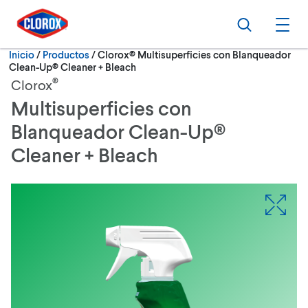
Ir al Menú principal
Ir a Contenido
Ir al Pie de página
Buscar
Abri
Actualmente:
Inicio
/
Productos
Clorox® Multisuperficies con Blanqueador
Clean-Up® Cleaner + Bleach
®
Clorox
Multisuperficies con
Blanqueador Clean-Up®
Cleaner + Bleach