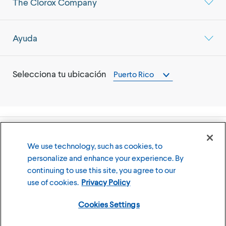
The Clorox Company
Ayuda
Selecciona tu ubicación
Puerto Rico
©
2026
The Clorox Company (Compañía Clorox)
We use technology, such as cookies, to
personalize and enhance your experience. By
Términos y Condiciones de Uso
Política de Privacidad
continuing to use this site, you agree to our
Cookies Settings
use of cookies.
Privacy Policy
Cookies Settings
Miembro de la familia de marcas CLX