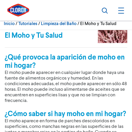
Ir al Menú principal
Ir a Contenido
Ir al Pie de página
Buscar
Abri
Actualmente:
Inicio
/
Tutoriales
Limpieza del Baño
El Moho y Tu Salud
El Moho y Tu Salud
¿Qué provoca la aparición de moho en
mi hogar?
El moho puede aparecer en cualquier lugar donde haya una
fuente de alimentos orgánicos y humedad. En las
condiciones adecuadas, el moho puede aparecer en sólo 48
horas. El moho puede incluso alimentarse de aceites que se
encuentren en superficies lisas y que no se limpian con
frecuencia.
¿Cómo saber si hay moho en mi hogar?
El moho aparece en forma de parches descoloridos en
superficies, como manchas negras en las superficies de las
juntas o manchas rojas en la cortina de baño. Cuando se