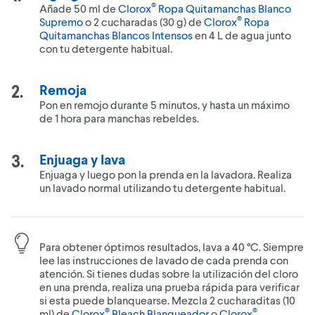
®
Añade 50 ml de
Clorox
Ropa Quitamanchas Blanco
®
Supremo
o 2 cucharadas (30 g) de
Clorox
Ropa
Quitamanchas Blancos Intensos
en 4 L de agua junto
con tu detergente habitual.
Remoja
Pon en remojo durante 5 minutos, y hasta un máximo
de 1 hora para manchas rebeldes.
Enjuaga y lava
Enjuaga y luego pon la prenda en la lavadora. Realiza
un lavado normal utilizando tu detergente habitual.
Para obtener óptimos resultados, lava a 40 °C. Siempre
lee las instrucciones de lavado de cada prenda con
atención. Si tienes dudas sobre la utilización del cloro
en una prenda, realiza una prueba rápida para verificar
si esta puede blanquearse. Mezcla 2 cucharaditas (10
®
®
ml) de
Clorox
Bleach Blanqueador
o
Clorox