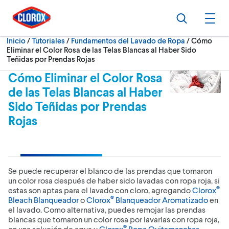
Ir al Menú principal
Ir a Contenido
Ir al Pie de página
Buscar
Abri
Actualment
Inicio
/
Tutoriales
Fundamentos del Lavado de Ropa
Cómo
Eliminar el Color Rosa de las Telas Blancas al Haber Sido
Teñidas por Prendas Rojas
Cómo Eliminar el Color Rosa
de las Telas Blancas al Haber
Sido Teñidas por Prendas
Rojas
Se puede recuperar el blanco de las prendas que tomaron
un color rosa después de haber sido lavadas con ropa roja, si
®
estas son aptas para el lavado con cloro, agregando
Clorox
®
Bleach Blanqueador
o
Clorox
Blanqueador Aromatizado
en
el lavado. Como alternativa, puedes remojar las prendas
blancas que tomaron un color rosa por lavarlas con ropa roja,
®
en una solución de agua y
Clorox
Ropa Quitamanchas