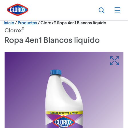
Ir al Menú principal
Ir a Contenido
Ir al Pie de página
Buscar
Abri
Actualmente:
Inicio
/
Productos
Clorox® Ropa 4en1 Blancos liquido
®
Clorox
Ropa 4en1 Blancos liquido