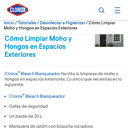
Ir al Menú principal
Ir a Contenido
Ir al Pie de página
Buscar
Abri
Actualmente:
Inicio
/
Tutoriales
Desinfectar e Higienizar
Cómo Limpiar
Moho y Hongos en Espacios Exteriores
Cómo Limpiar Moho y
Hongos en Espacios
Exteriores
®
Clorox
Bleach Blanqueador
facilita la limpieza de moho y
hongos en espacios exteriores. Lo único que necesitas es lo
siguiente:
®
Clorox
Bleach Blanqueador
Gafas de seguridad
Un balde de 20 L
Manguera de jardín con boquilla rociadora