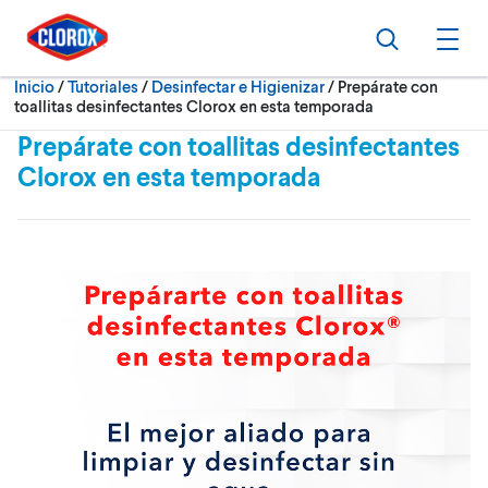
Ir al Menú principal
Ir a Contenido
Ir al Pie de página
Buscar
Abri
Actualmente:
Inicio
/
Tutoriales
Desinfectar e Higienizar
Prepárate con
toallitas desinfectantes Clorox en esta temporada
Prepárate con toallitas desinfectantes
Clorox en esta temporada