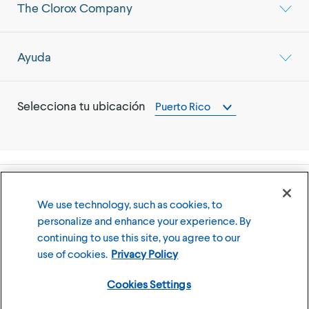
The Clorox Company
Ayuda
Selecciona tu ubicación
Puerto Rico
©
2026
The Clorox Company (Compañía Clorox)
We use technology, such as cookies, to
personalize and enhance your experience. By
Términos y Condiciones de Uso
Política de Privacidad
continuing to use this site, you agree to our
Cookies Settings
use of cookies.
Privacy Policy
Cookies Settings
Miembro de la familia de marcas CLX