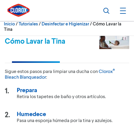
Ir al Menú principal
Ir a Contenido
Ir al Pie de página
Buscar
Abri
Actualmente:
Inicio
/
Tutoriales
Desinfectar e Higienizar
Cómo Lavar la
Tina
Cómo Lavar la Tina
®
Sigue estos pasos para limpiar una ducha con
Clorox
Bleach Blanqueador
:
Prepara
Retira los tapetes de baño y otros artículos.
Humedece
Pasa una esponja húmeda por la tina y azulejos.