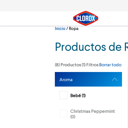
Ir al Menú principal
Ir a Contenido
Ir al Pie de página
Actualmente:
Inicio
/
Ropa
Buscar
Productos de 
(
8
) Productos
(
1
) Filtros
Borrar todo
Aroma
Bebé (
1
)
Christmas Peppermint
(
0
)