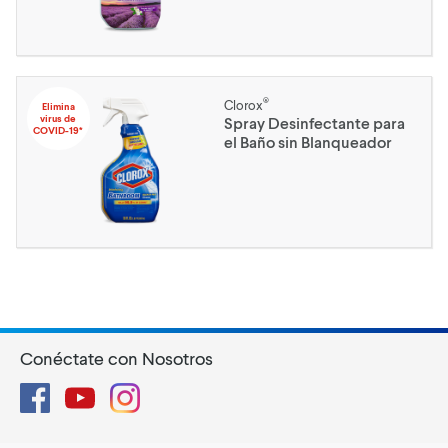
®
Clorox
Elimina
virus de
Spray Desinfectante para
COVID-19*
el Baño sin Blanqueador
Conéctate con Nosotros
Facebook
YouTube
Instagram