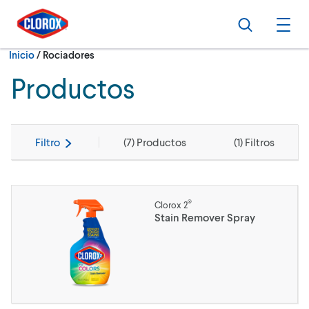
Ir al Menú principal
Ir a Contenido
Ir al Pie de página
Buscar
Abri
Actualmente:
Inicio
/
Rociadores
Productos
Filtro
(
7
) Productos
(
1
) Filtros
®
Clorox 2
Stain Remover Spray