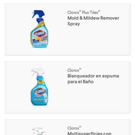
®
®
Clorox
Plus Tilex
Mold & Mildew Remover
Spray
®
Clorox
Blanqueador en espuma
para el Baño
®
Clorox
Multisuperficies con