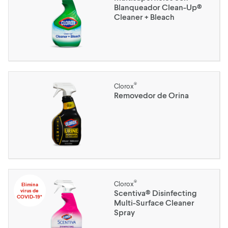
Blanqueador Clean-Up®
Cleaner + Bleach
®
Clorox
Removedor de Orina
®
Clorox
Elimina
virus de
Scentiva® Disinfecting
COVID-19*
Multi-Surface Cleaner
Spray