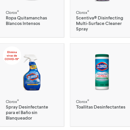
®
®
Clorox
Clorox
Ropa Quitamanchas
Scentiva® Disinfecting
Blancos Intensos
Multi-Surface Cleaner
Spray
Elimina
virus de
COVID-19*
®
®
Clorox
Clorox
Spray Desinfectante
Toallitas Desinfectantes
para el Baño sin
Blanqueador