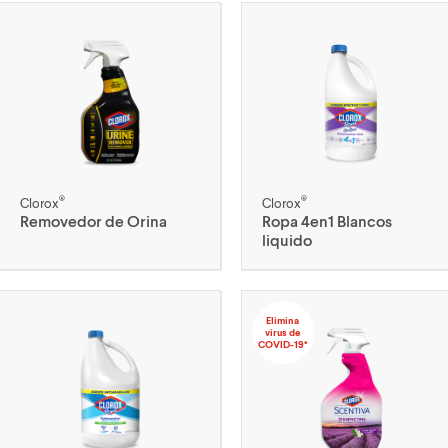
®
®
Clorox
Clorox
Removedor de Orina
Ropa 4en1 Blancos
liquido
Elimina
virus de
COVID-19*