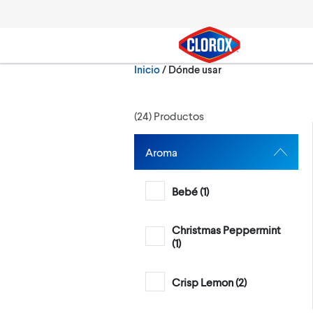
Ir al Menú principal
Ir a Contenido
Ir al Pie de página
Actualmente:
Inicio
/
Dónde usar
Buscar
(
24
) Productos
Aroma
Bebé (
1
)
Christmas Peppermint
(
1
)
Crisp Lemon (
2
)